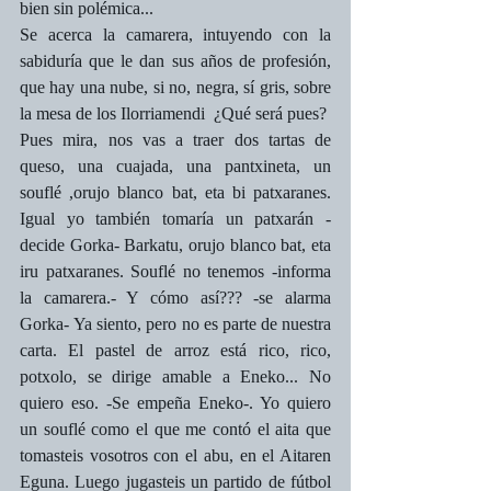
bien sin polémica... 
Se acerca la camarera, intuyendo con la 
sabiduría que le dan sus años de profesión, 
que hay una nube, si no, negra, sí gris, sobre 
la mesa de los Ilorriamendi  ¿Qué será pues?  
Pues mira, nos vas a traer dos tartas de 
queso, una cuajada, una pantxineta, un 
souflé ,orujo blanco bat, eta bi patxaranes. 
Igual yo también tomaría un patxarán -
decide Gorka- Barkatu, orujo blanco bat, eta 
iru patxaranes. Souflé no tenemos -informa 
la camarera.- Y cómo así??? -se alarma 
Gorka- Ya siento, pero no es parte de nuestra 
carta. El pastel de arroz está rico, rico, 
potxolo, se dirige amable a Eneko... No 
quiero eso. -Se empeña Eneko-. Yo quiero 
un souflé como el que me contó el aita que 
tomasteis vosotros con el abu, en el Aitaren 
Eguna. Luego jugasteis un partido de fútbol 