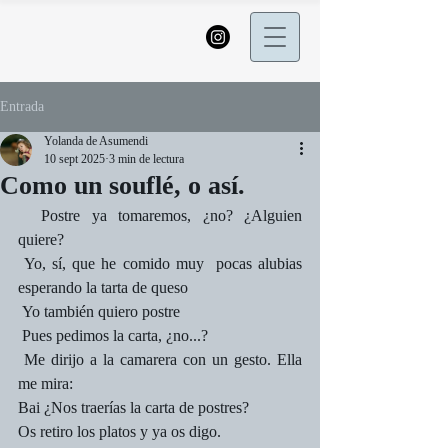
Entrada
Yolanda de Asumendi
10 sept 2025
3 min de lectura
Como un souflé, o así.
  Postre ya tomaremos, ¿no? ¿Alguien 
quiere?       
 Yo, sí, que he comido muy  pocas alubias 
esperando la tarta de queso       
 Yo también quiero postre       
 Pues pedimos la carta, ¿no...?       
 Me dirijo a la camarera con un gesto. Ella 
me mira:        
Bai ¿Nos traerías la carta de postres?       
Os retiro los platos y ya os digo.      