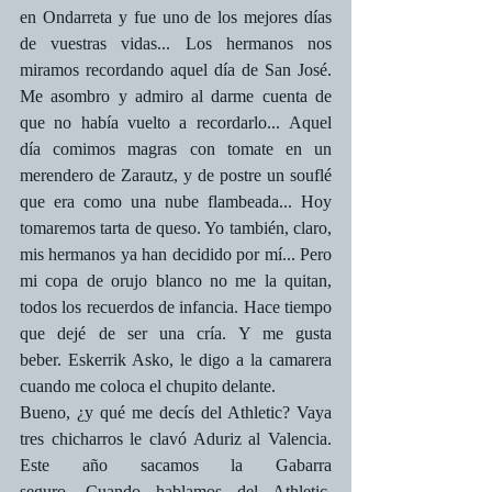
en Ondarreta y fue uno de los mejores días 
de vuestras vidas... Los hermanos nos 
miramos recordando aquel día de San José. 
Me asombro y admiro al darme cuenta de 
que no había vuelto a recordarlo... Aquel 
día comimos magras con tomate en un 
merendero de Zarautz, y de postre un souflé 
que era como una nube flambeada... Hoy 
tomaremos tarta de queso. Yo también, claro, 
mis hermanos ya han decidido por mí... Pero 
mi copa de orujo blanco no me la quitan, 
todos los recuerdos de infancia. Hace tiempo 
que dejé de ser una cría. Y me gusta 
beber. Eskerrik Asko, le digo a la camarera 
cuando me coloca el chupito delante. 
Bueno, ¿y qué me decís del Athletic? Vaya 
tres chicharros le clavó Aduriz al Valencia. 
Este año sacamos la Gabarra 
seguro. Cuando hablamos del Athletic, 