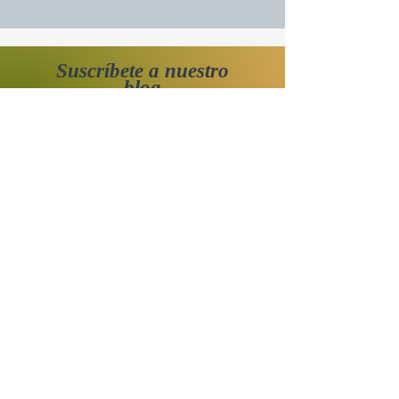
Suscríbete a nuestro
blog
Si deseas recibir un aviso cuando se publiquen
nuevas historias,
o conocer las próximas actividades programadas:
Suscr
íbete 