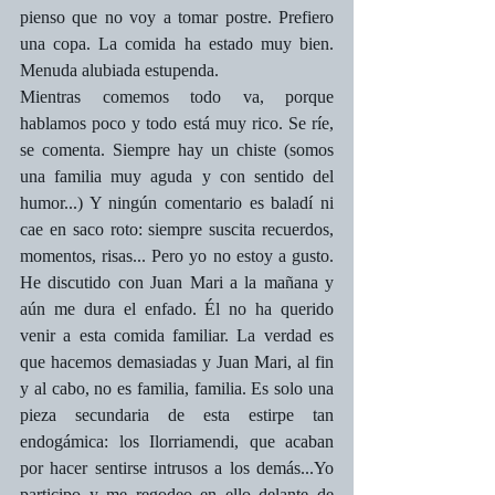
pienso que no voy a tomar postre. Prefiero 
una copa. La comida ha estado muy bien. 
Menuda alubiada estupenda. 
Mientras comemos todo va, porque 
hablamos poco y todo está muy rico. Se ríe, 
se comenta. Siempre hay un chiste (somos 
una familia muy aguda y con sentido del 
humor...) Y ningún comentario es baladí ni 
cae en saco roto: siempre suscita recuerdos, 
momentos, risas... Pero yo no estoy a gusto. 
He discutido con Juan Mari a la mañana y 
aún me dura el enfado. Él no ha querido 
venir a esta comida familiar. La verdad es 
que hacemos demasiadas y Juan Mari, al fin 
y al cabo, no es familia, familia. Es solo una 
pieza secundaria de esta estirpe tan 
endogámica: los Ilorriamendi, que acaban 
por hacer sentirse intrusos a los demás...Yo 
participo y me regodeo en ello delante de 