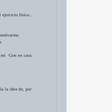
jercicio físico.. 
 motivarme.
a.
 mi  Gon en casa 
 la idea de, por 