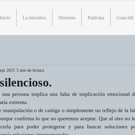
Inicio
La iniciativa
Historias
Participa
Guia útil
sept 2025
3 min de lectura
silencioso.
a una persona implica una falta de implicación emocional de
tía extrema.
 manipulación o de castigo o simplemente un reflejo de la falt
porque confirma lo que no queremos aceptar. Que al otro no 
cerla para poder protegerse y para buscar soluciones po
emás relaciones interpersonales.