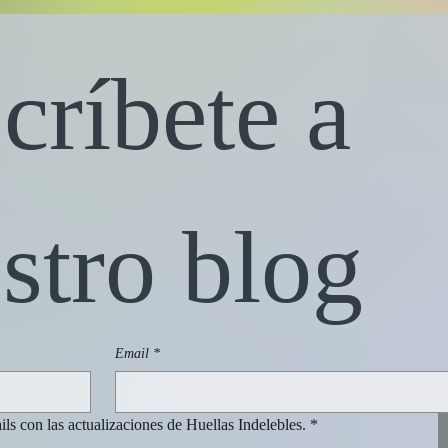
críbete a 
A día
Está siendo complicado.
stro blog
Email
*
ils con las actualizaciones de Huellas Indelebles.
*