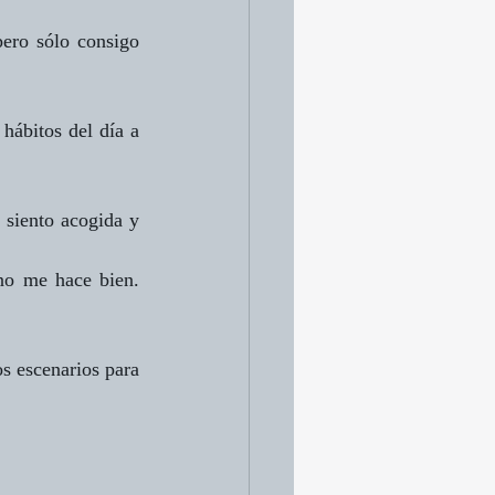
ero sólo consigo 
hábitos del día a 
siento acogida y 
no me hace bien. 
s escenarios para 