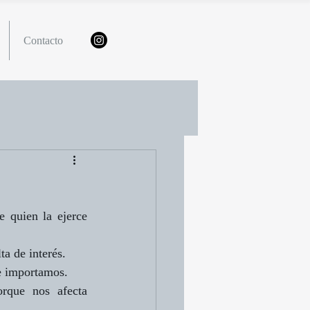
Contacto
 quien la ejerce 
a de interés.
le importamos.
rque nos afecta 