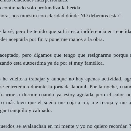
o continuado solo profundiza la herida.
nora, nos muestra con claridad dónde NO debemos estar".
 la sé, pero he tenido que sufrir esta indiferencia en repetida
der aceptarla por fin y ponerme manos a la obra.
 aceptado, pero digamos que tengo que resignarme porque 
zando esta autoestima ya de por sí muy famélica.
 he vuelto a trabajar y aunque no hay apenas actividad, agr
 entretenida durante la jornada laboral. Por la noche, cuand
nto irme a dormir cuando ya estoy agotada pero el calor n
o o más bien que el sueño me coja a mi, me recoja y me ac
ugar tranquilo y calmado.
cuerdos se avalanchan en mi mente y yo no quiero recordar. Y