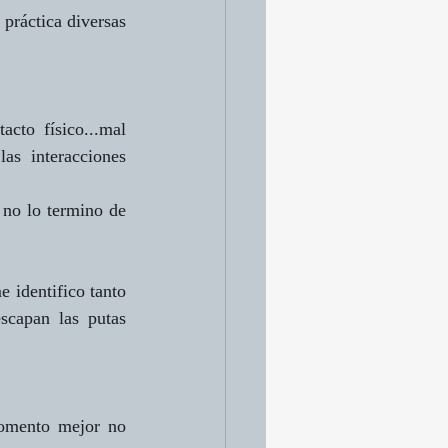
 práctica diversas 
to físico...mal 
as interacciones 
no lo termino de 
identifico tanto 
scapan las putas 
momento mejor no 