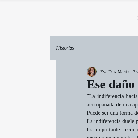
Historias
Eva Diaz Martin
13 
Ese daño 
"La indiferencia haci
acompañada de una apa
Puede ser una forma de
La indiferencia duele 
Es importante recono
negativamente en las d