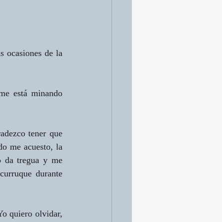
s ocasiones de la 
me está minando 
adezco tener que 
o me acuesto, la 
o da tregua y me 
urruque durante 
o quiero olvidar, 