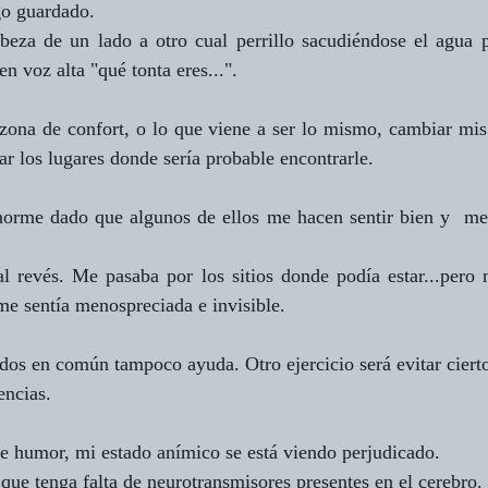
go guardado.
eza de un lado a otro cual perrillo sacudiéndose el agua p
n voz alta "qué tonta eres...".
 zona de confort, o lo que viene a ser lo mismo, cambiar mis 
ar los lugares donde sería probable encontrarle.
orme dado que algunos de ellos me hacen sentir bien y  me 
al revés. Me pasaba por los sitios donde podía estar...pero 
me sentía menospreciada e invisible.
os en común tampoco ayuda. Otro ejercicio será evitar cierto
encias.
e humor, mi estado anímico se está viendo perjudicado.
 que tenga falta de neurotransmisores presentes en el cerebro.