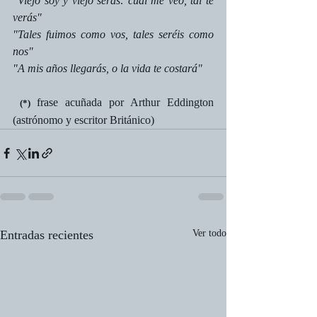
"Viejo soy y viejo serás: cual me veo, tal te 
verás"
"Tales fuimos como vos, tales seréis como 
nos"
"A mis años llegarás, o la vida te costará"
frase acuñada por Arthur Eddington 
(*)
(astrónomo y escritor Británico)
Entradas recientes
Ver todo