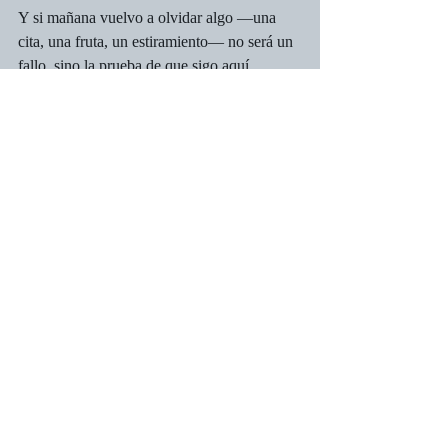
Y si mañana vuelvo a olvidar algo —una 
cita, una fruta, un estiramiento— no será un 
fallo, sino la prueba de que sigo aquí, 
viviendo a mi ritmo, sin prisa y con la 
serenidad de quien sabe que cada día, por 
imperfecto que sea, sigue siendo un regalo.
Porque, al final, envejecer no es una carrera 
ni un examen. Es un arte. Y yo, 
modestamente, estoy aprendiendo a 
practicarlo: con humor, con ternura y, sobre 
todo, con la alegría tranquila de quien sabe 
que la vida, incluso con sus crujidos, sigue 
siendo hermosa.